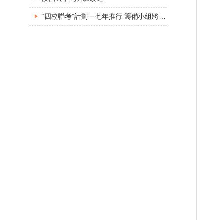
“四校聯考”計劃一七年推行 籌備小組將展開巡迴介紹方案