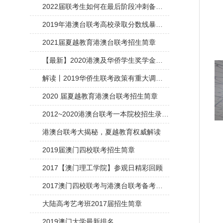
2022届联考生如何在最后阶段冲刺备考联考？港澳台联考自学提分秘籍，港澳台联考网课
2019年港澳台联考高校录取分数线暴涨原因
2021届夏越教育港澳台联考招生简章
【最新】2020港澳及华侨学生奖学金看这里！
解读丨2019华侨生联考政策有重大调整！
2020 届夏越教育港澳台联考招生简章
2012~2020港澳台联考一本院校招生录取分数线【精准】
港澳台联考大揭秘，夏越教育权威解读
2019届澳门四校联考招生简章
2017【澳门理工学院】参观日精彩回顾
2017澳门四校联考与港澳台联考备考巡回公益讲座
大陆高考艺考班2017届招生简章
2019澳门大学最新排名