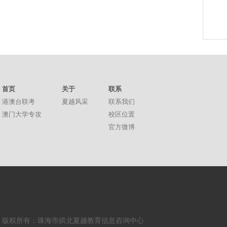
首页
关于
联系
港澳台联考
夏越风采
联系我们
澳门大学专攻
校区位置
官方微博
版权所有：珠海市拱北夏越教育信息咨询中心