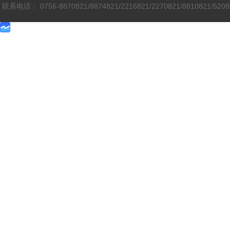
联系电话： 0756-8870821/8874821/2216821/2270821/8810821/5208