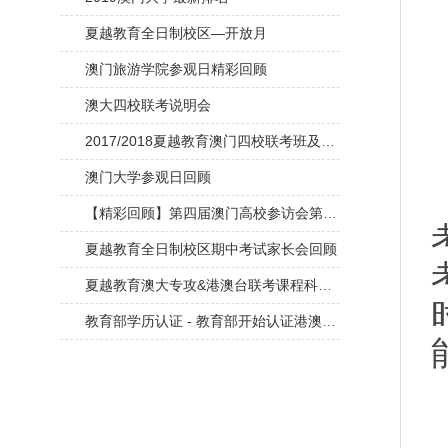
夏越教育全日制校区—开放月
澳门旅游学院参观日精彩回顾
澳大四校联考说明会
2017/2018夏越教育澳门四校联考班及全国港澳台联考班入学考试安排
澳门大学参观日回顾
【精彩回顾】第四届澳门高校参访会第一、二站
夏越教育全日制校区期中考试家长会回顾
夏越教育澳大专攻&港澳台联考课程科普宣讲会
教育部学历认证 - 教育部开始认证港澳台学历学位