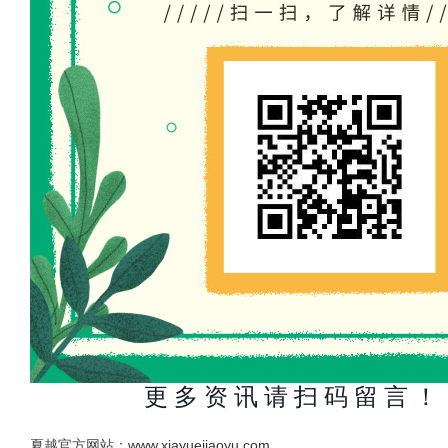
                   更 多 资 讯 请 扫 码 留 言 ！
夏越官方网站：
www.xiayuejiaoyu.com