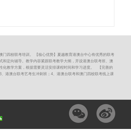
澳门四校联考培训。 【核心优势】夏越教育港澳台中心有优秀的联考
式和定向辅导。教学内容紧跟联考教学大纲，开设港澳台联考班、澳
性化教学方案，根据需要灵活安排课程时间和学习进度。 【完善的
3、港澳台联考艺考生冲刺班；4、港澳台联考和澳门四校联考线上课