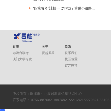
“四校聯考”計劃一七年推行 籌備小組將展開巡迴介紹方案
首页
关于
联系
港澳台联考
夏越风采
联系我们
澳门大学专攻
校区位置
官方微博
版权所有：珠海市拱北夏越教育信息咨询中心
联系电话： 0756-8870821/8874821/2216821/2270821/881082