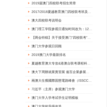
2019届澳门四校联考招生简章
2017/2018夏越教育澳门四校联考班及全国港澳台联考班入学考试安排
澳大四校联考说明会
澳门理工学院参观日通知时间改为：12月3号
【两会特稿】关于接受澳门“四校联考”成绩报读内地高校的建议
澳门大学参观日回顾
2019澳门大学最新排名
夏越教育澳大专攻&港澳台联考课程科普宣讲会
澳大下周辦就業實習展 逾百企業參展招兵
兩澳大生獲國際固態電路峰會（ISSCC）頒博士生成就獎
习近平（主席）参观澳门大学
澳门大学入学考试学生证明模板
澳门大学的升级改造