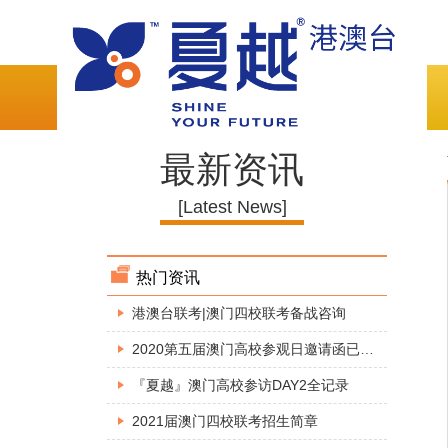
最新资讯
[Latest News]
热门资讯
港澳台联考|澳门四校联考备战咨询
2020第五届澳门高校参观日邀请函已出炉，请各位小伙伴查收～～
『夏越』澳门高校参访DAY2全记录
2021届澳门四校联考招生简章