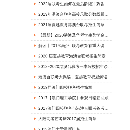
2022届联考生如何在最后阶段冲刺备考联考？港澳台联考自学提分秘籍，港澳台联考网课
2019年港澳台联考高校录取分数线暴涨原因
2021届夏越教育港澳台联考招生简章
【最新】2020港澳及华侨学生奖学金看这里！
解读丨2019华侨生联考政策有重大调整！
2020 届夏越教育港澳台联考招生简章
2012~2020港澳台联考一本院校招生录取分数线【精准】
港澳台联考大揭秘，夏越教育权威解读
2019届澳门四校联考招生简章
2017【澳门理工学院】参观日精彩回顾
2017澳门四校联考与港澳台联考备考巡回公益讲座
大陆高考艺考班2017届招生简章
2019澳门大学最新排名