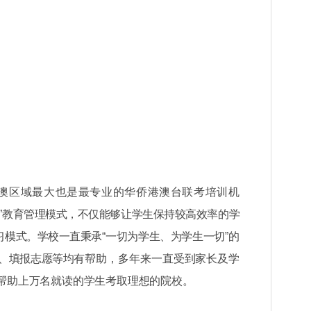
澳区域最大也是最专业的华侨港澳台联考培训机
”
教育管理模式，不仅能够让学生保持较高效率的学
习模式。学校一直秉承
“
一切为学生、为学生一切
”
的
、填报志愿等均
有帮助，多年来一直受到家长及学
帮助上万名就读的学生考取理想的院校。