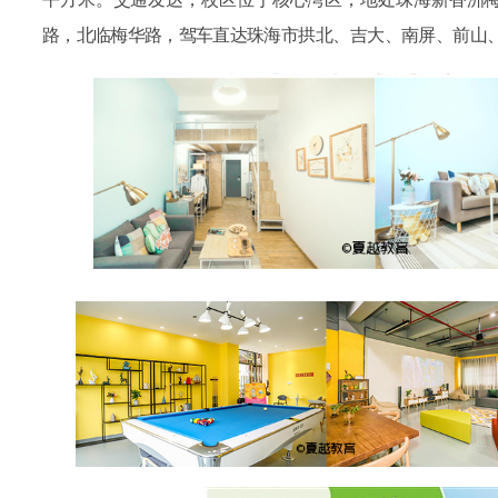
路，北临梅华路，驾车直达珠
海市拱北、吉大、南屏、前山