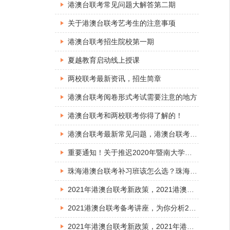
港澳台联考常见问题大解答第二期
关于港澳台联考艺考生的注意事项
港澳台联考招生院校第一期
夏越教育启动线上授课
两校联考最新资讯，招生简章
港澳台联考阅卷形式考试需要注意的地方
港澳台联考和两校联考你得了解的！
港澳台联考最新常见问题，港澳台联考现场确认
重要通知！关于推迟2020年暨南大学、华侨大学联合招收香港、澳门、台湾、华侨、华人及其他外
珠海港澳台联考补习班该怎么选？珠海港澳台联考找夏越！
2021年港澳台联考新政策，2021港澳台联考的变动
2021港澳台联考备考讲座，为你分析2021年港澳台联考新政策
2021年港澳台联考新政策，2021年港澳台联考是否分科