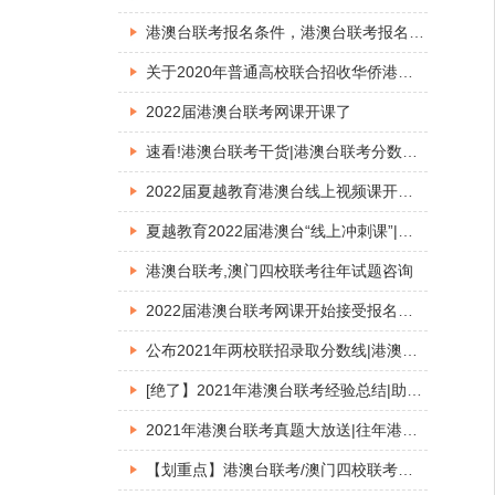
港澳台联考报名条件，港澳台联考报名身份究竟如何判断？
关于2020年普通高校联合招收华侨港澳台学生考试时间安排的公告
2022届港澳台联考网课开课了
速看!港澳台联考干货|港澳台联考分数线|港澳台联考优势|快来涨姿势
2022届夏越教育港澳台线上视频课开课啦|港澳台联考线上1对1直播课
夏越教育2022届港澳台“线上冲刺课”|港澳台联考自学途径|港澳台联考课程分享
港澳台联考,澳门四校联考往年试题咨询
2022届港澳台联考网课开始接受报名了!港澳台联考网络视频直播课
公布2021年两校联招录取分数线|港澳台联考分数线
[绝了】2021年港澳台联考经验总结|助你考上好大学|港澳台联考不迷茫
2021年港澳台联考真题大放送|往年港澳台联考真题解析|港澳台联考
【划重点】港澳台联考/澳门四校联考报名所需资料|港澳台联考报名资料超详细|港澳台联考