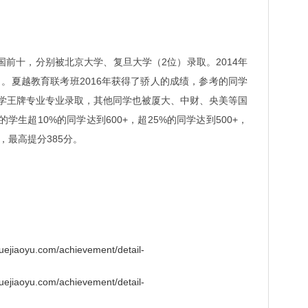
国前十，分别被北京大学、复旦大学（
2
位）录取。
2014
年
名。夏越教育联考班
2016
年获得了骄人的成绩，参考的同学
学王牌专业专业录取，其他同学也被厦大、中财、央美等国
的学生超
10%
的同学达到
600+
，超
25%
的同学达到
500+
，
，最高提分
385
分。
ayuejiaoyu.com/achievement/detail-
ayuejiaoyu.com/achievement/detail-